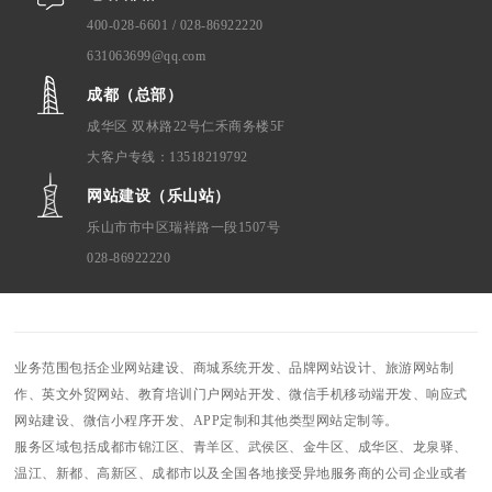
400-028-6601 / 028-86922220
631063699@qq.com
成都（总部）
成华区 双林路22号仁禾商务楼5F
大客户专线：13518219792
网站建设（乐山站）
乐山市市中区瑞祥路一段1507号
028-86922220
业务范围包括企业网站建设、商城系统开发、品牌网站设计、旅游网站制
作、英文外贸网站、教育培训门户网站开发、微信手机移动端开发、响应式
网站建设、微信小程序开发、APP定制和其他类型网站定制等。
服务区域包括成都市锦江区、青羊区、武侯区、金牛区、成华区、龙泉驿、
温江、新都、高新区、成都市以及全国各地接受异地服务商的公司企业或者