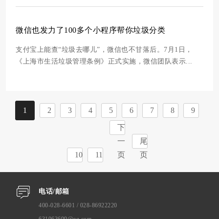
微信也发力了100多个小程序帮你垃圾分类
支付宝上能查“垃圾去哪儿”，微信也不甘落后。7月1日，
《上海市生活垃圾管理条例》正式实施，微信团队表示...
1
2
3
4
5
6
7
8
9
下
一
尾
10
11
页
页
电话/邮箱
400-028-6601 / 028-86922220