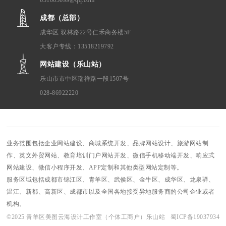
631063699@qq.com
成都（总部）
成华区 双林路22号仁禾商务楼5F
大客户专线：13518219792
网站建设（乐山站）
乐山市市中区瑞祥路一段1507号
028-86922220
业务范围包括企业网站建设、商城系统开发、品牌网站设计、旅游网站制
作、英文外贸网站、教育培训门户网站开发、微信手机移动端开发、响应式
网站建设、微信小程序开发、APP定制和其他类型网站定制等。
服务区域包括成都市锦江区、青羊区、武侯区、金牛区、成华区、龙泉驿、
温江、新都、高新区、成都市以及全国各地接受异地服务商的公司企业或者
机构。
©2025 青羊区美图云海设计工作室（个体工商户）乐山站 蜀ICP备19037934