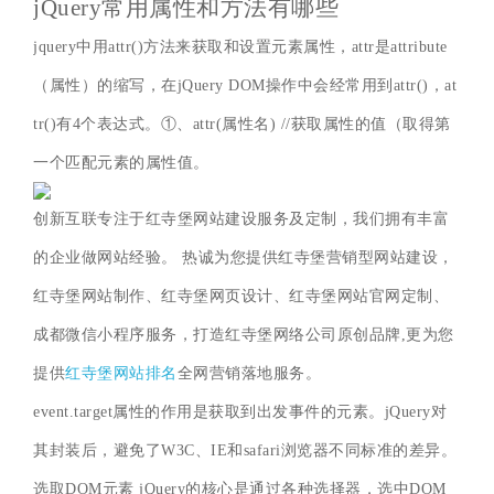
jQuery常用属性和方法有哪些
jquery中用attr()方法来获取和设置元素属性，attr是attribute
（属性）的缩写，在jQuery DOM操作中会经常用到attr()，at
tr()有4个表达式。①、attr(属性名) //获取属性的值（取得第
一个匹配元素的属性值。
创新互联专注于红寺堡网站建设服务及定制，我们拥有丰富
的企业做网站经验。 热诚为您提供红寺堡营销型网站建设，
红寺堡网站制作、红寺堡网页设计、红寺堡网站官网定制、
成都微信小程序服务，打造红寺堡网络公司原创品牌,更为您
提供
红寺堡网站排名
全网营销落地服务。
event.target属性的作用是获取到出发事件的元素。jQuery对
其封装后，避免了W3C、IE和safari浏览器不同标准的差异。
选取DOM元素 jQuery的核心是通过各种选择器，选中DOM