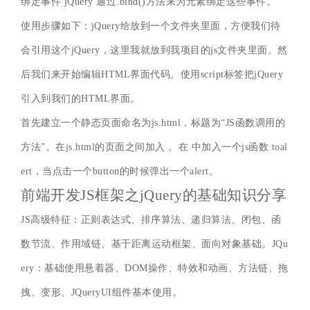
绑定事件 jQuery 通过.bind()方法来为元素绑定这些事件。
使用步骤如下：jQuery给放到一个文件夹里面，方便我们待
会引用这个jQuery，这里我就放到我项目的js文件夹里面。然
后我们来开始编辑HTML界面代码。使用script标签把jQuery
引入到我们的HTML界面。
首先建立一个静态页面命名为js.html，标题为“JS函数调用的
方法”。在js.html的页面之间加入 。在 中加入一个js函数 toal
ert，当点击一个button的时候弹出一个alert。
前端开发JS框架之jQuery的基础知识分享
JS高级特征：正则表达式、排序算法、递归算法、闭包、函
数节流、作用域链、基于距离运动框架、面向对象基础。JQu
ery：基础使用悬着器、DOM操作、特效和动画、方法链、拖
拽、变形、JQueryUI组件基本使用。