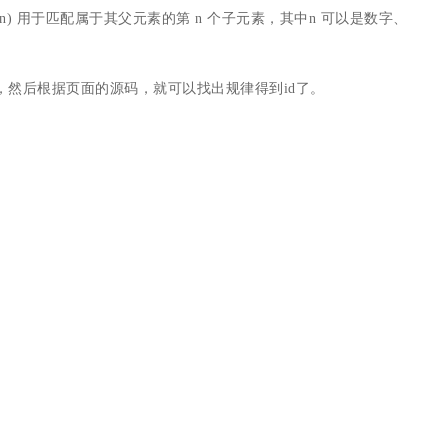
child(n) 用于匹配属于其父元素的第 n 个子元素，其中n 可以是数字、
的null，改成this，然后根据页面的源码，就可以找出规律得到id了。