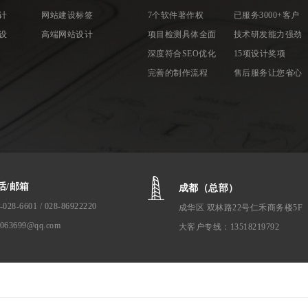
计
网站建设标签
7个软件著作权
已服务3000+客户
设
高端网站设计
项目检测具体全面
技术研发能力强劲
深度符合SEO优化
15项设计奖项
完善的制作流程
售后服务让您省心
话/邮箱
成都（总部）
-028-6601 / 028-86922220
成华区 双林路22号仁禾商务楼5F
1063699@qq.com
大客户专线：13518219792