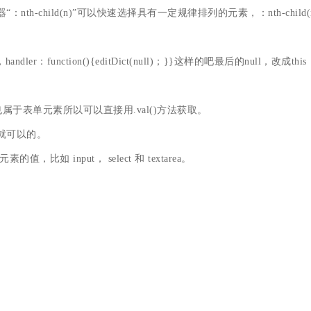
选择器“：nth-child(n)”可以快速选择具有一定规律排列的元素，：nth-
n-add，handler：function(){editDict(null)；}}这样的吧最后
rea也属于表单元素所以可以直接用.val()方法获取。
lue 就可以的。
，比如 input， select 和 textarea。