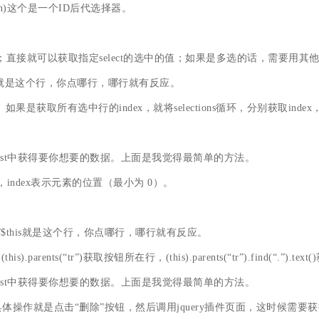
 span)这个是一个ID后代选择器。
： $(#sid).val()；直接就可以获取指定select的选中的值；如果是多选的话，需要用
this)；//$this就是这个行，你点哪行，哪行就有反应。
情况填写。如果是获取所有选中行的index，就将selections循环，分别获取inde
在$list中获得要你想要的数据。上面是我觉得最简单的方法。
一个，index表示元素的位置（最小为 0）。
 = $(this)；//$this就是这个行，你点哪行，哪行就有反应。
钮，(this).parents(“tr”)获取按钮所在行，(this).parents(“tr”).find(“
在$list中获得要你想要的数据。上面是我觉得最简单的方法。
体操作就是点击“删除”按钮，然后调用jquery插件页面，这时候需要获