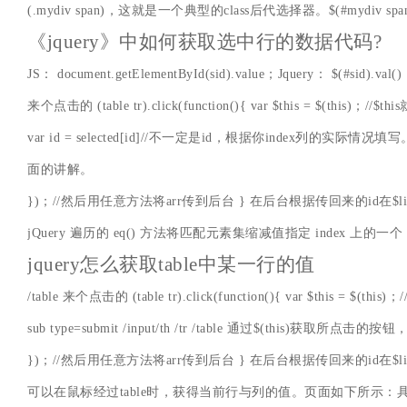
(.mydiv span)，这就是一个典型的class后代选择器。$(#mydiv
《jquery》中如何获取选中行的数据代码?
JS： document.getElementById(sid).value；Jquery
来个点击的 (table tr).click(function(){ var $this = $(
var id = selected[id]//不一定是id，根据你index列的实际
面的讲解。
})；//然后用任意方法将arr传到后台 } 在后台根据传回来的id
jQuery 遍历的 eq() 方法将匹配元素集缩减值指定 index 上的
jquery怎么获取table中某一行的值
/table 来个点击的 (table tr).click(function(){ var $this
sub type=submit /input/th /tr /table 通过$(this)获取所点击的按
})；//然后用任意方法将arr传到后台 } 在后台根据传回来的id
可以在鼠标经过table时，获得当前行与列的值。页面如下所示：具