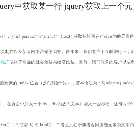
query中获取某一行 jquery获取上一个
(this).parents(“tr”).find(“.”).text()获取按钮所在行class为的元
网页制作以及新泰网络营销策划等。多年来，我们专注于互联网行业，
站推广
取得了明显的社会效益与经济效益。目前，我们服务的客户以成
 index 位置（从0开始计数），基本语法为：$(selector).index()。
l文件。在页面中加入一个div，div内放入文本并加入一些标记，还有两个bu
容：(td).text()； // 或者 $(td).html()；二者区别在于前者返回