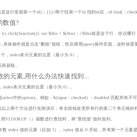
)==0){alert(我是这行里面第一个td)；}})//两个找第一个td 找到td后，td.find(：ch
的数值?
le tr).click(function(){ var $this = $(this)；//$this就是这个
：具体操作就是点击“删除”按钮，然后调用jquery插件页面，这时候需
上的一个，index表示元素的位置（最小为 0）。
后再获取。
数的元素,用什么办法快速找到...
一个，index表示元素的位置（最小为 0）。
的option)。例如：$(input：checked)·：disabled 匹配所有不可
历函数eq()。下面就以上两个方法进行实例演示：单击按钮改变所有行的第二个
VLOOKUP（）函数进行查找时，将“查找值”放到首列。
奇数 index 值的元素（比如 5）。index 值从 0 开始，所有第一个元素是