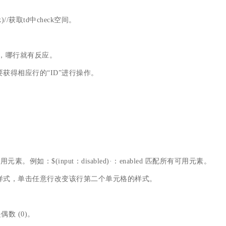
eck)//获取td中check空间。
行，你点哪行，哪行就有反应。
要获得相应行的“ID”进行操作。
用元素。例如：$(input：disabled)·：enabled 匹配所有可用元素。
单元格的样式，单击任意行改变该行第二个单元格的样式。
偶数 (0)。