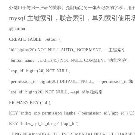
外键用于与另一张表的关联。是能确定另一张表记录的字段，用于
mysql 主键索引，联合索引，单列索引使用
表button
CREATE TABLE `button` (
`id` bigint(20) NOT NULL AUTO_INCREMENT, --主键索引
`button_name` varchar(45) NOT NULL COMMENT '功能名称',
`app_id` bigint(20) NOT NULL,
`permission_id` bigint(20) DEFAULT NULL, -- permission_i
`api_id` bigint(20) NOT NULL, --api_id单独索引
PRIMARY KEY (`id`),
KEY `index_app_permission_lianhe` (`permission_id`,`app_id`)
KEY `index_api_id_dange` (`api_id`)
) ENGINE=InnoDB AUTO_INCREMENT=1 DEFAULT CHARSET