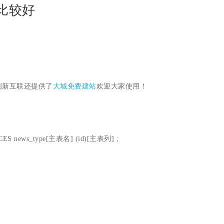
型比较好
创新互联还提供了
大城免费建站
欢迎大家使用！
ES news_type[主表名] (id)[主表列] ;