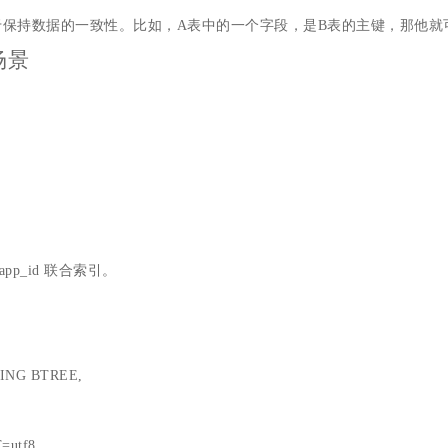
保持数据的一致性。比如，A表中的一个字段，是B表的主键，那他就
场景
d 和 app_id 联合索引。
 USING BTREE,
=utf8