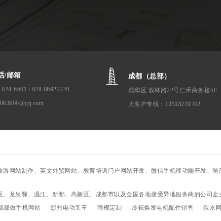
话/邮箱
成都（总部）
-028-6601 / 028-86922220
成华区 双林路22号仁禾商务楼5F
1063699@qq.com
大客户专线：13518219792
旅游网站制作、英文外贸网站、教育培训门户网站开发、微信手机移动端开发、响应
区、龙泉驿、温江、新都、高新区、成都市以及全国各地接受异地服务商的公司企
成都做手机网站
彭州电动叉车
雨棚定制
冷耘焕发电机配件销售
叙永