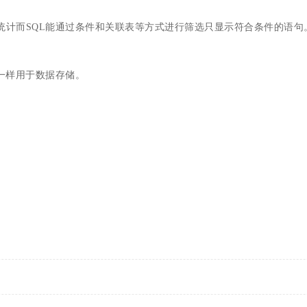
统计而SQL能通过条件和关联表等方式进行筛选只显示符合条件的语句
。
L一样用于数据存储。