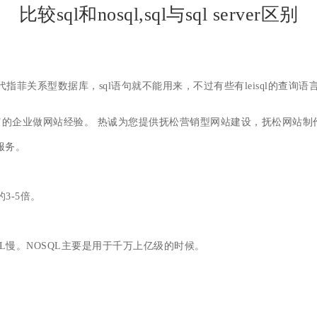
比较sql和nosql,sql与sql server区别
代指菲关系型数据库，sql语句就不能用来，不过有些有leisql的查询语
的企业做网站经验。 热诚为您提供抚松营销型网站建设，抚松网站制
服务。
3-5倍。
L慢。NOSQL主要是用于千万上亿级的时候。