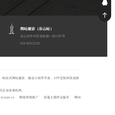
2
网站建设（乐山站）
乐山市市中区瑞祥路一段1507号
028-86922220
响应式网站建设、微信小程序开发、APP定制和其他类
司企业或者机构。
tyruijie.cn
网络营销推广
混凝土搅拌运输车
网站