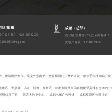
电话/邮箱
成都（总部）
00-028-6601 / 028-86922220
成华区 双林路22号仁禾商务楼5F
631063699@qq.com
大客户专线：13518219792
计、旅游网站制作、英文外贸网站、教育培训门户网站开发、微信手机移动端开发、
成华区、龙泉驿、温江、新都、高新区、成都市以及全国各地接受异地服务商的公
照明灯具厂家
川西大数据中心
成都电梯广告设计
成都双流区公司注销